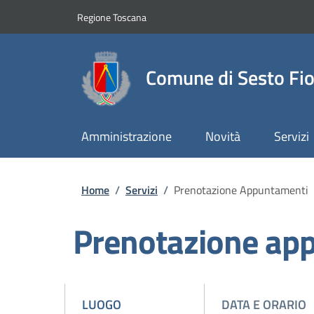
Slim top
Salta al contenuto principale
Vai al contenuto del piè di pagina
Regione Toscana
Comune di Sesto Fio
Amministrazione
Novità
Servizi
Briciole di pane
Home
/
Servizi
/
Prenotazione Appuntamenti
Prenotazione ap
LUOGO
DATA E ORARIO