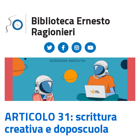
Regione Toscana
Biblioteca Ernesto
Ragionieri
ARTICOLO 31: scrittura
creativa e doposcuola