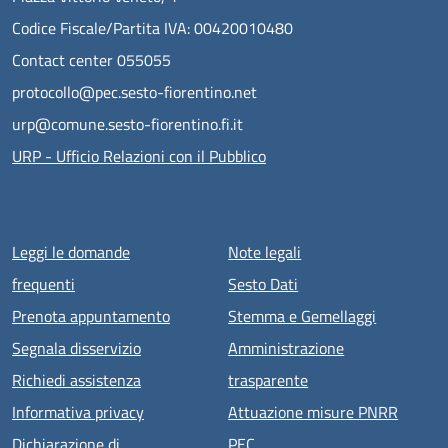
Codice Fiscale/Partita IVA: 00420010480
Contact center 055055
protocollo@pec.sesto-fiorentino.net
urp@comune.sesto-fiorentino.fi.it
URP - Ufficio Relazioni con il Pubblico
Menu piè di pagina
Leggi le domande
Note legali
frequenti
Sesto Dati
Prenota appuntamento
Stemma e Gemellaggi
Segnala disservizio
Amministrazione
Richiedi assistenza
trasparente
Informativa privacy
Attuazione misure PNRR
Dichiarazione di
PEC