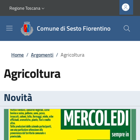
Salta al contenuto principale
Vai al contenuto del piè di pagina
Slim top
Regione Toscana
Comune di Sesto Fiorentino
Briciole di pane
Home
/
Argomenti
/
Agricoltura
Agricoltura
Novità