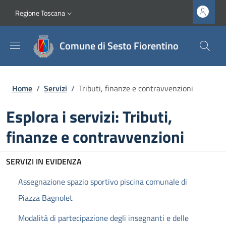
Salta al contenuto principale
Vai al contenuto del piè di pagina
Slim top
Regione Toscana
Comune di Sesto Fiorentino
Briciole di pane
Home
/
Servizi
/
Tributi, finanze e contravvenzioni
Esplora i servizi: Tributi,
finanze e contravvenzioni
SERVIZI IN EVIDENZA
Assegnazione spazio sportivo piscina comunale di
Piazza Bagnolet
Modalità di partecipazione degli insegnanti e delle