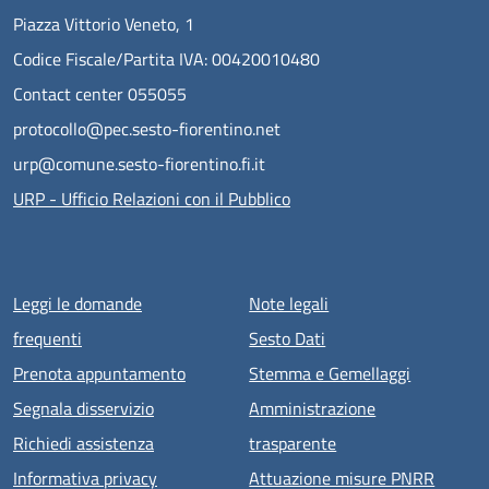
Piazza Vittorio Veneto, 1
Codice Fiscale/Partita IVA: 00420010480
Contact center 055055
protocollo@pec.sesto-fiorentino.net
urp@comune.sesto-fiorentino.fi.it
URP - Ufficio Relazioni con il Pubblico
Menu piè di pagina
Leggi le domande
Note legali
frequenti
Sesto Dati
Prenota appuntamento
Stemma e Gemellaggi
Segnala disservizio
Amministrazione
Richiedi assistenza
trasparente
Informativa privacy
Attuazione misure PNRR