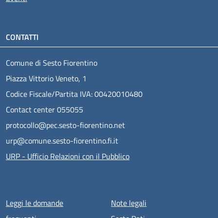
CONTATTI
Comune di Sesto Fiorentino
Piazza Vittorio Veneto, 1
Codice Fiscale/Partita IVA: 00420010480
Contact center 055055
protocollo@pec.sesto-fiorentino.net
urp@comune.sesto-fiorentino.fi.it
URP - Ufficio Relazioni con il Pubblico
Menu piè di pagina
Leggi le domande
Note legali