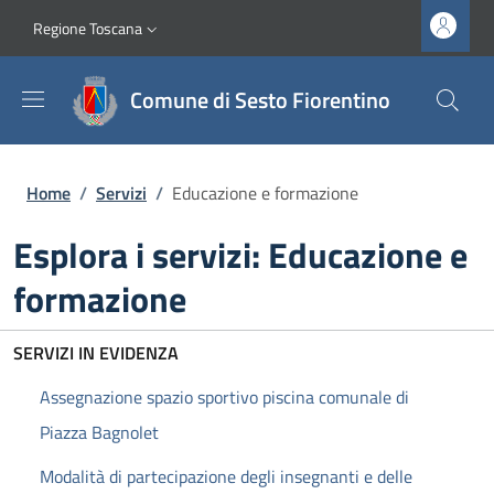
Salta al contenuto principale
Vai al contenuto del piè di pagina
Slim top
Regione Toscana
Comune di Sesto Fiorentino
Briciole di pane
Home
/
Servizi
/
Educazione e formazione
Esplora i servizi: Educazione e
formazione
SERVIZI IN EVIDENZA
Assegnazione spazio sportivo piscina comunale di
Piazza Bagnolet
Modalità di partecipazione degli insegnanti e delle