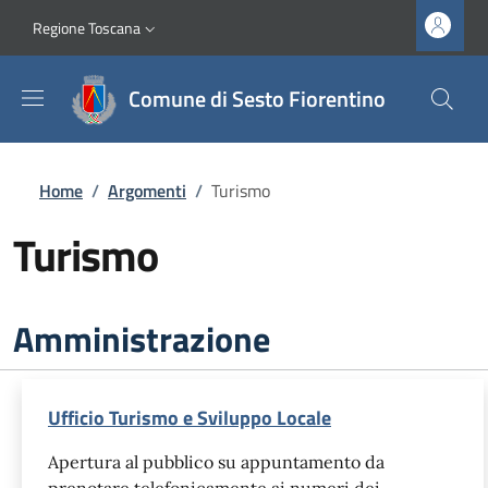
Salta al contenuto principale
Vai al contenuto del piè di pagina
Slim top
Regione Toscana
Comune di Sesto Fiorentino
Briciole di pane
Home
/
Argomenti
/
Turismo
Turismo
Amministrazione
Ufficio Turismo e Sviluppo Locale
Apertura al pubblico su appuntamento da
prenotare telefonicamente ai numeri dei