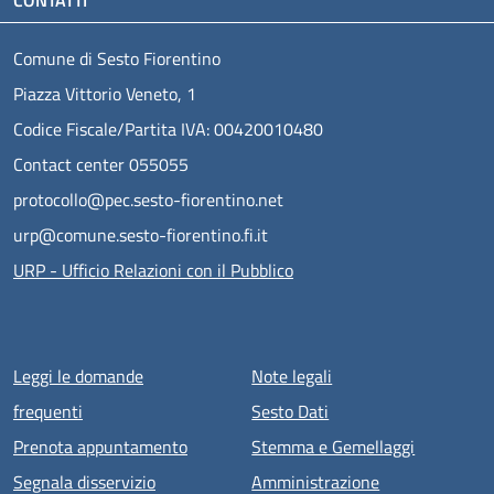
Comune di Sesto Fiorentino
Piazza Vittorio Veneto, 1
Codice Fiscale/Partita IVA: 00420010480
Contact center 055055
protocollo@pec.sesto-fiorentino.net
urp@comune.sesto-fiorentino.fi.it
URP - Ufficio Relazioni con il Pubblico
Menu piè di pagina
Leggi le domande
Note legali
frequenti
Sesto Dati
Prenota appuntamento
Stemma e Gemellaggi
Segnala disservizio
Amministrazione