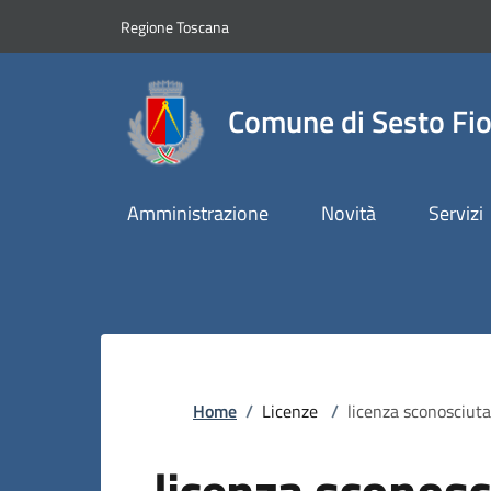
Slim top
Salta al contenuto principale
Vai al contenuto del piè di pagina
Regione Toscana
Comune di Sesto Fio
Amministrazione
Novità
Servizi
Briciole di pane
Home
/
Licenze
/
licenza sconosciuta