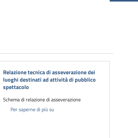
Relazione tecnica di asseverazione dei
luoghi destinati ad attività di pubblico
spettacolo
Schema di relazione di asseverazione
Relazione tecnica di asseverazione dei lu
Per saperne di più su
analisi e individuazione delle misure di safety e security