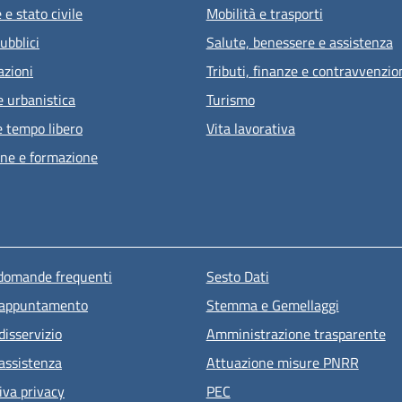
e stato civile
Mobilità e trasporti
ubblici
Salute, benessere e assistenza
azioni
Tributi, finanze e contravvenzio
e urbanistica
Turismo
e tempo libero
Vita lavorativa
ne e formazione
u piè di pagina
 domande frequenti
Sesto Dati
 appuntamento
Stemma e Gemellaggi
disservizio
Amministrazione trasparente
 assistenza
Attuazione misure PNRR
iva privacy
PEC