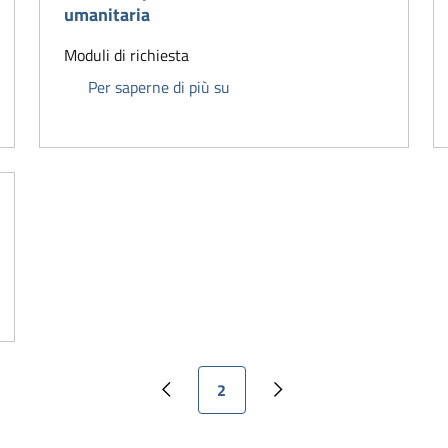
umanitaria
Moduli di richiesta
IMU - Richiesta utilizzo aliquota
Per saperne di più su
licenza taxi
Pagina attuale
2
Pagina precedente
Pagina successiva