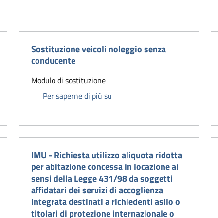
Sostituzione veicoli noleggio senza
conducente
Modulo di sostituzione
ricognizione privati
Sostituzione veicoli noleggio s
Per saperne di più su
IMU - Richiesta utilizzo aliquota ridotta
per abitazione concessa in locazione ai
sensi della Legge 431/98 da soggetti
affidatari dei servizi di accoglienza
integrata destinati a richiedenti asilo o
a di atto notorio per successione legittima
titolari di protezione internazionale o