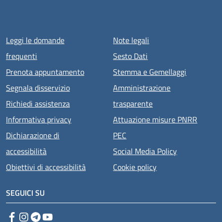
Menu piè di pagina
Leggi le domande
Note legali
frequenti
Sesto Dati
Prenota appuntamento
Stemma e Gemellaggi
Segnala disservizio
Amministrazione
Richiedi assistenza
trasparente
Informativa privacy
Attuazione misure PNRR
Dichiarazione di
PEC
accessibilità
Social Media Policy
Obiettivi di accessibilità
Cookie policy
SEGUICI SU
Facebook
Instagram
Telegram
YouTube