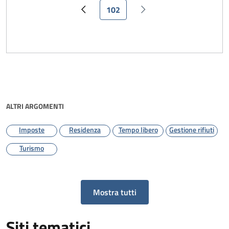
Pagina attuale
102
Pagina precedente
Pagina successiva
ALTRI ARGOMENTI
Imposte
Residenza
Tempo libero
Gestione rifiuti
Turismo
Mostra tutti
Siti tematici