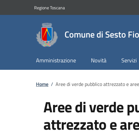
Slim top
Salta al contenuto principale
Vai al contenuto del piè di pagina
Regione Toscana
Comune di Sesto Fio
Amministrazione
Novità
Servizi
Briciole di pane
Home
/
Aree di verde pubblico attrezzato e aree
Aree di verde p
attrezzato e are