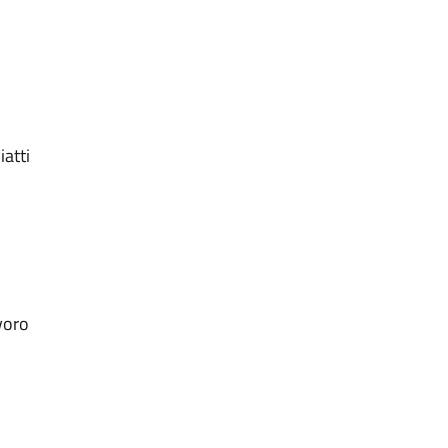
iatti
voro