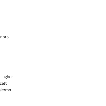
nnoro
 Lagher
zetti
Palermo