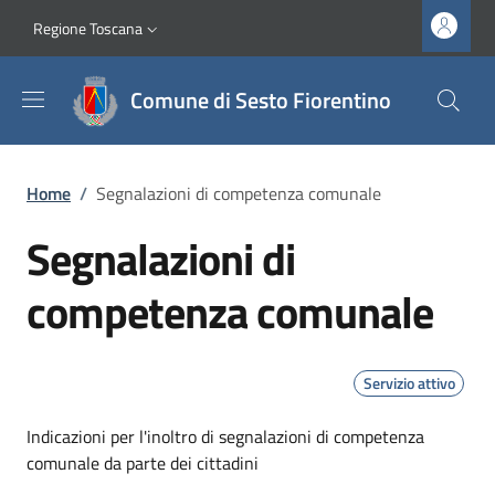
Salta al contenuto principale
Vai al contenuto del piè di pagina
Slim top
Regione Toscana
Comune di Sesto Fiorentino
Briciole di pane
Home
/
Segnalazioni di competenza comunale
Segnalazioni di
competenza comunale
Servizio attivo
Dettagli
Indicazioni per l'inoltro di segnalazioni di competenza
comunale da parte dei cittadini