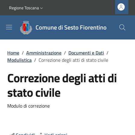
Salta al contenuto principale
Vai al contenuto del piè di pagina
Slim top
Regione Toscana
Comune di Sesto Fiorentino
Briciole di pane
Home
/
Amministrazione
/
Documenti e Dati
/
Modulistica
/
Correzione degli atti di stato civile
Correzione degli atti di
stato civile
Dettagli
Modulo di correzione
Condividi
Vedi azioni