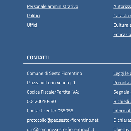
Personale amministrativo
Autorizz
Politici
Catasto 
Uffici
Cultura 
Educazio
CONTATTI
Men
Comune di Sesto Fiorentino
Leggi le
Piazza Vittorio Veneto, 1
Prenota
Codice Fiscale/Partita IVA:
Segnala 
00420010480
Richiedi
Contact center 055055
Informat
protocollo@pec.sesto-fiorentino.net
Dichiaraz
urp@comune.sesto-fiorentino.fi.it
Obiettivi