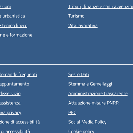
azioni
Tributi, finanze e contravvenzio
e urbanistica
Turismo
e tempo libero
Vita lavorativa
ne e formazione
u piè di pagina
 domande frequenti
Sesto Dati
 appuntamento
Stemma e Gemellaggi
disservizio
Amministrazione trasparente
 assistenza
Attuazione misure PNRR
iva privacy
PEC
ione di accessibilità
Social Media Policy
 di accessibilità
Cookie policy