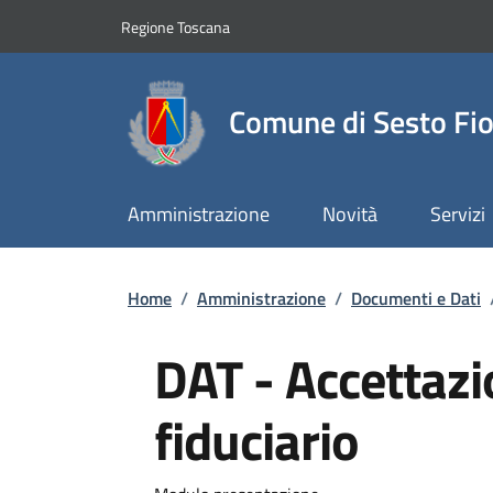
Slim top
Salta al contenuto principale
Vai al contenuto del piè di pagina
Regione Toscana
Comune di Sesto Fio
Amministrazione
Novità
Servizi
Briciole di pane
Home
/
Amministrazione
/
Documenti e Dati
DAT - Accettazi
fiduciario