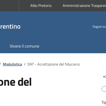
Albo Pretorio
Amministrazione Traspare
rentino
Seguici s
Vivere il comune
/
Modulistica
/
DAT - Accettazione del fiduciario
one del
Ti