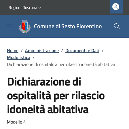
Salta al contenuto principale
Vai al contenuto del piè di pagina
Slim top
Regione Toscana
Comune di Sesto Fiorentino
Briciole di pane
Home
/
Amministrazione
/
Documenti e Dati
/
Modulistica
/
Dichiarazione di ospitalità per rilascio idoneità abitativa
Dichiarazione di
ospitalità per rilascio
idoneità abitativa
Dettagli
Modello 4