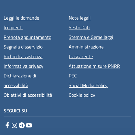
Menu piè di pagina
Leggi le domande
Note legali
frequenti
Sesto Dati
Prenota appuntamento
Stemma e Gemellaggi
Segnala disservizio
Amministrazione
Richiedi assistenza
trasparente
Informativa privacy
Attuazione misure PNRR
Dichiarazione di
PEC
accessibilità
Social Media Policy
Obiettivi di accessibilità
Cookie policy
SEGUICI SU
Facebook
Instagram
Telegram
YouTube