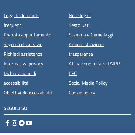
Menu piè di pagina
Leggi le domande
Note legali
frequenti
Sesto Dati
Prenota appuntamento
Stemma e Gemellaggi
Segnala disservizio
Amministrazione
Richiedi assistenza
trasparente
Informativa privacy
Attuazione misure PNRR
Dichiarazione di
PEC
accessibilità
Social Media Policy
Obiettivi di accessibilità
Cookie policy
SEGUICI SU
Facebook
Instagram
Telegram
YouTube