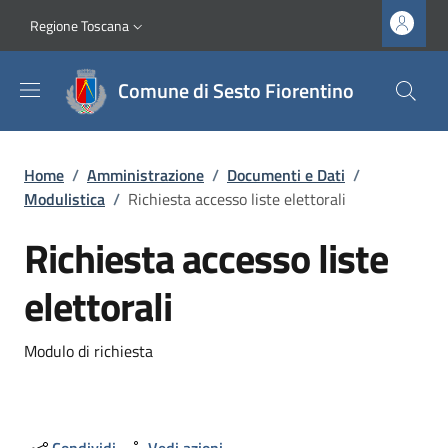
Salta al contenuto principale
Vai al contenuto del piè di pagina
Slim top
Regione Toscana
Comune di Sesto Fiorentino
Briciole di pane
Home
/
Amministrazione
/
Documenti e Dati
/
Modulistica
/
Richiesta accesso liste elettorali
Richiesta accesso liste
elettorali
Dettagli
Modulo di richiesta
Condividi
Vedi azioni