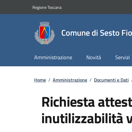
Slim top
Salta al contenuto principale
Vai al contenuto del piè di pagina
Regione Toscana
Comune di Sesto Fio
Amministrazione
Novità
Servizi
Briciole di pane
Home
/
Amministrazione
/
Documenti e Dati
Richiesta attes
inutilizzabilità 