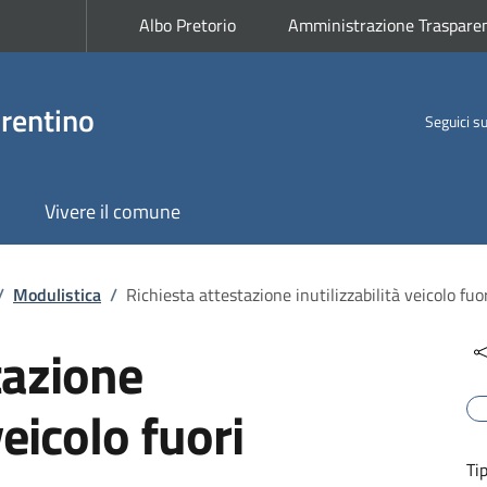
Albo Pretorio
Amministrazione Traspare
rentino
Seguici s
Vivere il comune
/
Modulistica
/
Richiesta attestazione inutilizzabilità veicolo fuo
tazione
veicolo fuori
Ti