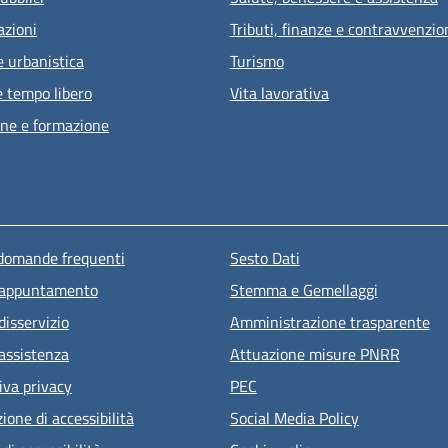
azioni
Tributi, finanze e contravvenzio
e urbanistica
Turismo
e tempo libero
Vita lavorativa
ne e formazione
u piè di pagina
 domande frequenti
Sesto Dati
 appuntamento
Stemma e Gemellaggi
disservizio
Amministrazione trasparente
 assistenza
Attuazione misure PNRR
iva privacy
PEC
ione di accessibilità
Social Media Policy