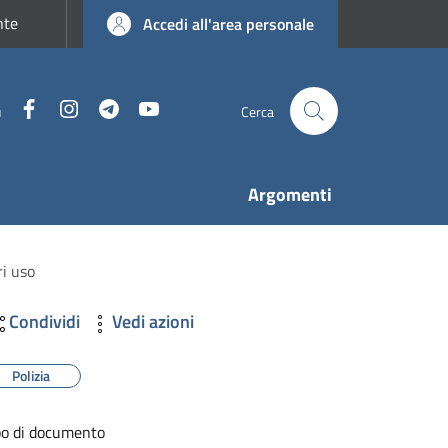
nte
Accedi all'area personale
Facebook
Instagram
Telegram
YouTube
u
Cerca
Argomenti
ri uso
Condividi
Vedi azioni
Polizia
po di documento