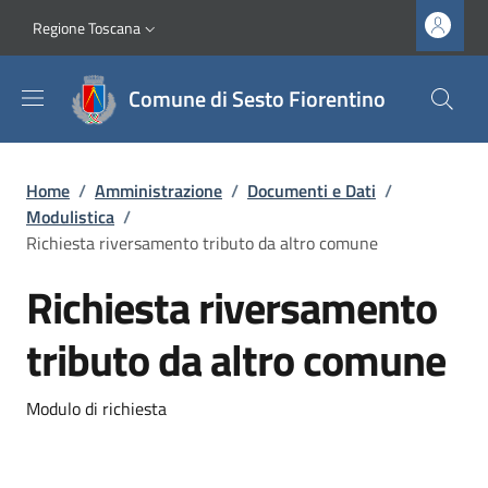
Salta al contenuto principale
Vai al contenuto del piè di pagina
Slim top
Regione Toscana
Comune di Sesto Fiorentino
Briciole di pane
Home
/
Amministrazione
/
Documenti e Dati
/
Modulistica
/
Richiesta riversamento tributo da altro comune
Richiesta riversamento
tributo da altro comune
Dettagli
Modulo di richiesta