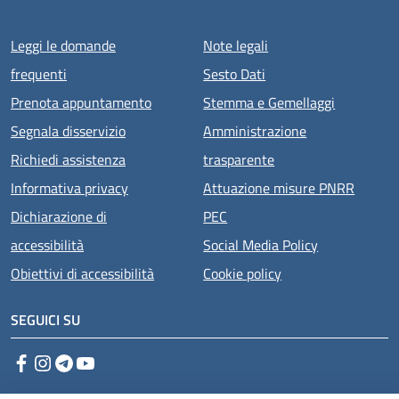
Menu piè di pagina
Leggi le domande
Note legali
frequenti
Sesto Dati
Prenota appuntamento
Stemma e Gemellaggi
Segnala disservizio
Amministrazione
Richiedi assistenza
trasparente
Informativa privacy
Attuazione misure PNRR
Dichiarazione di
PEC
accessibilità
Social Media Policy
Obiettivi di accessibilità
Cookie policy
SEGUICI SU
Facebook
Instagram
Telegram
YouTube