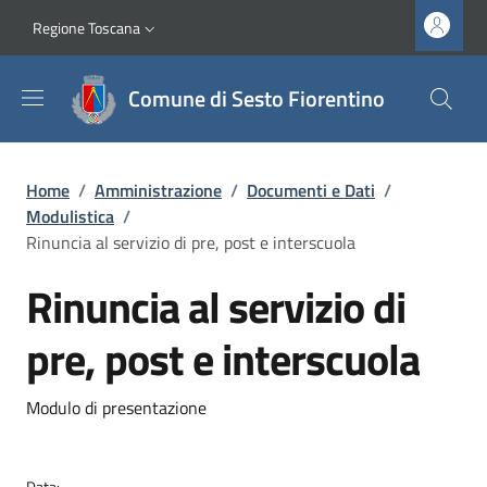
Salta al contenuto principale
Vai al contenuto del piè di pagina
Slim top
Regione Toscana
Comune di Sesto Fiorentino
Briciole di pane
Home
/
Amministrazione
/
Documenti e Dati
/
Modulistica
/
Rinuncia al servizio di pre, post e interscuola
Rinuncia al servizio di
pre, post e interscuola
Dettagli
Modulo di presentazione
Data: