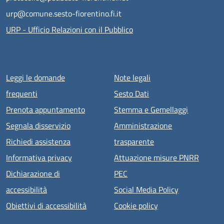
urp@comune.sesto-fiorentino.fi.it
URP - Ufficio Relazioni con il Pubblico
Menu piè di pagina
Leggi le domande
Note legali
frequenti
Sesto Dati
Prenota appuntamento
Stemma e Gemellaggi
Segnala disservizio
Amministrazione
Richiedi assistenza
trasparente
Informativa privacy
Attuazione misure PNRR
Dichiarazione di
PEC
accessibilità
Social Media Policy
Obiettivi di accessibilità
Cookie policy