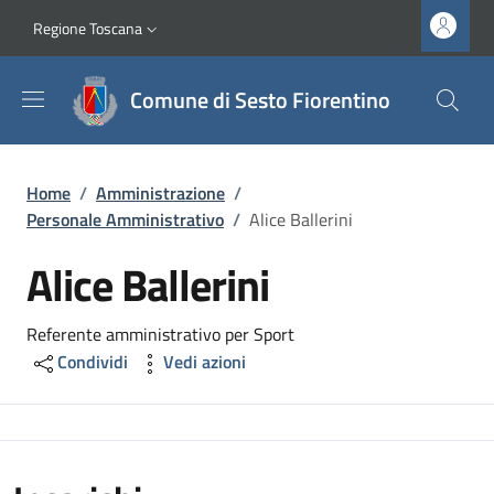
Salta al contenuto principale
Vai al contenuto del piè di pagina
Slim top
Regione Toscana
Comune di Sesto Fiorentino
Briciole di pane
Home
/
Amministrazione
/
Personale Amministrativo
/
Alice Ballerini
Alice Ballerini
Referente amministrativo per Sport
Condividi
Vedi azioni