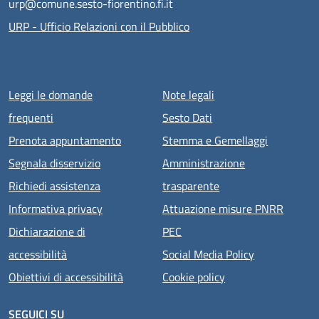
urp@comune.sesto-fiorentino.fi.it
URP - Ufficio Relazioni con il Pubblico
Menu piè di pagina
Leggi le domande
Note legali
frequenti
Sesto Dati
Prenota appuntamento
Stemma e Gemellaggi
Segnala disservizio
Amministrazione
Richiedi assistenza
trasparente
Informativa privacy
Attuazione misure PNRR
Dichiarazione di
PEC
accessibilità
Social Media Policy
Obiettivi di accessibilità
Cookie policy
SEGUICI SU