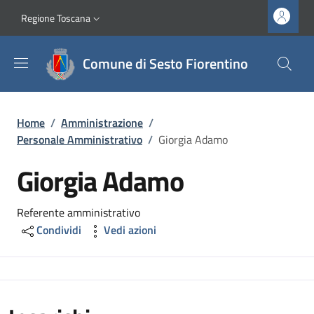
Salta al contenuto principale
Vai al contenuto del piè di pagina
Slim top
Regione Toscana
Comune di Sesto Fiorentino
Briciole di pane
Home
/
Amministrazione
/
Personale Amministrativo
/
Giorgia Adamo
Giorgia Adamo
Referente amministrativo
Condividi
Vedi azioni