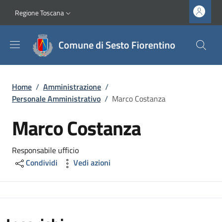
Salta al contenuto principale
Vai al contenuto del piè di pagina
Slim top
Regione Toscana
Comune di Sesto Fiorentino
Briciole di pane
Home
/
Amministrazione
/
Personale Amministrativo
/
Marco Costanza
Marco Costanza
Responsabile ufficio
Condividi
Vedi azioni