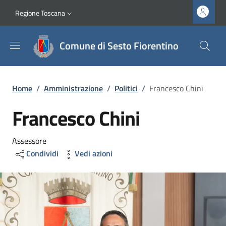
Salta al contenuto principale
Vai al contenuto del piè di pagina
Slim top
Regione Toscana
Comune di Sesto Fiorentino
Briciole di pane
Home
/
Amministrazione
/
Politici
/
Francesco Chini
Francesco Chini
Assessore
Condividi
Vedi azioni
Image