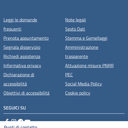
Menu piè di pagina
Leggi le domande
Note legali
frequenti
Sesto Dati
Prenota appuntamento
Stemma e Gemellaggi
Segnala disservizio
Amministrazione
Richiedi assistenza
trasparente
Informativa privacy
Attuazione misure PNRR
Dichiarazione di
PEC
accessibilità
Social Media Policy
Obiettivi di accessibilità
Cookie policy
SEGUICI SU
Facebook
Instagram
Telegram
YouTube
Punti di contatto