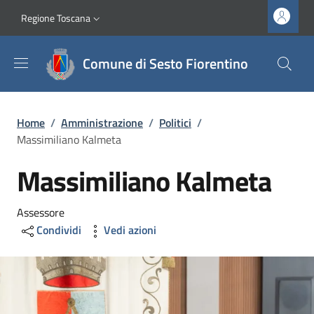
Salta al contenuto principale
Vai al contenuto del piè di pagina
Slim top
Regione Toscana
Comune di Sesto Fiorentino
Briciole di pane
Home
/
Amministrazione
/
Politici
/
Massimiliano Kalmeta
Massimiliano Kalmeta
Assessore
Condividi
Vedi azioni
Image