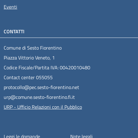
Eventi
CONTATTI
Comune di Sesto Fiorentino
Piazza Vittorio Veneto, 1
Codice Fiscale/Partita IVA: 00420010480
Contact center 055055
protocollo@pec.sesto-fiorentino.net
urp@comune.sesto-fiorentino.fi.it
URP - Ufficio Relazioni con il Pubblico
Menu piè di pagina
Leggi le domande
Note legali