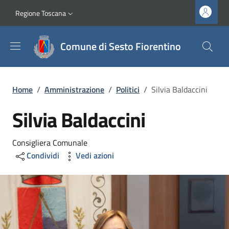
Salta al contenuto principale
Vai al contenuto del piè di pagina
Slim top
Regione Toscana
Comune di Sesto Fiorentino
Briciole di pane
Home
/
Amministrazione
/
Politici
/
Silvia Baldaccini
Silvia Baldaccini
Consigliera Comunale
Condividi
Vedi azioni
Image