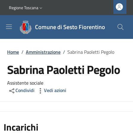
Salta al contenuto principale
Vai al contenuto del piè di pagina
Slim top
Regione Toscana
Comune di Sesto Fiorentino
Briciole di pane
Home
/
Amministrazione
/
Sabrina Paoletti Pegolo
Sabrina Paoletti Pegolo
Assistente sociale
Condividi
Vedi azioni
Incarichi