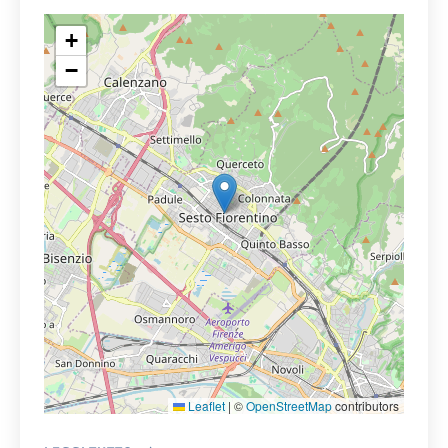
+
−
Leaflet
|
©
OpenStreetMap
contributors