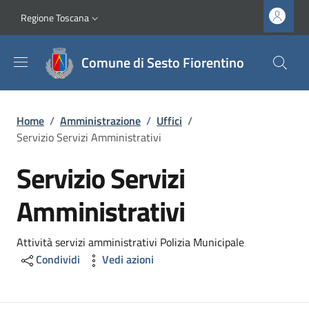
Salta al contenuto principale
Vai al contenuto del piè di pagina
Slim top
Regione Toscana
Comune di Sesto Fiorentino
Briciole di pane
Home
/
Amministrazione
/
Uffici
/
Servizio Servizi Amministrativi
Servizio Servizi
Amministrativi
Dettagli
Attività servizi amministrativi Polizia Municipale
Condividi
Vedi azioni