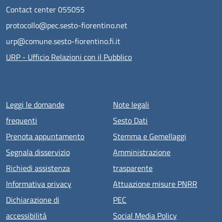
Contact center 055055
protocollo@pec.sesto-fiorentino.net
urp@comune.sesto-fiorentino.fi.it
URP - Ufficio Relazioni con il Pubblico
Menu piè di pagina
Leggi le domande
Note legali
frequenti
Sesto Dati
Prenota appuntamento
Stemma e Gemellaggi
Segnala disservizio
Amministrazione
Richiedi assistenza
trasparente
Informativa privacy
Attuazione misure PNRR
Dichiarazione di
PEC
accessibilità
Social Media Policy