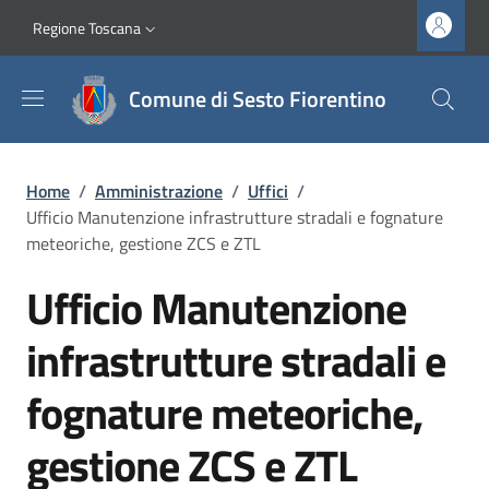
Salta al contenuto principale
Vai al contenuto del piè di pagina
Slim top
Regione Toscana
Comune di Sesto Fiorentino
Briciole di pane
Home
/
Amministrazione
/
Uffici
/
Ufficio Manutenzione infrastrutture stradali e fognature
meteoriche, gestione ZCS e ZTL
Ufficio Manutenzione
infrastrutture stradali e
fognature meteoriche,
gestione ZCS e ZTL