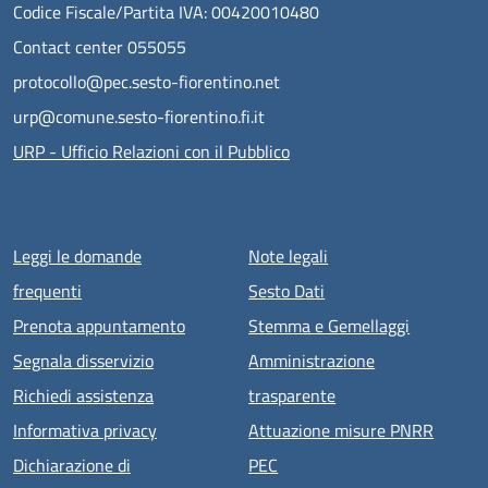
Codice Fiscale/Partita IVA: 00420010480
Contact center 055055
protocollo@pec.sesto-fiorentino.net
urp@comune.sesto-fiorentino.fi.it
URP - Ufficio Relazioni con il Pubblico
Menu piè di pagina
Leggi le domande
Note legali
frequenti
Sesto Dati
Prenota appuntamento
Stemma e Gemellaggi
Segnala disservizio
Amministrazione
Richiedi assistenza
trasparente
Informativa privacy
Attuazione misure PNRR
Dichiarazione di
PEC