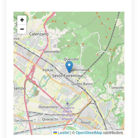
+
−
Leaflet
|
©
OpenStreetMap
contributors