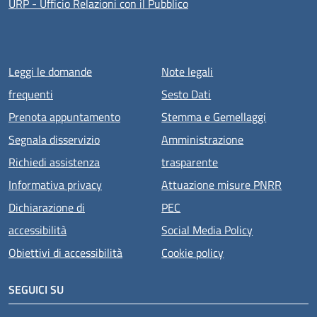
URP - Ufficio Relazioni con il Pubblico
Menu piè di pagina
Leggi le domande
Note legali
frequenti
Sesto Dati
Prenota appuntamento
Stemma e Gemellaggi
Segnala disservizio
Amministrazione
Richiedi assistenza
trasparente
Informativa privacy
Attuazione misure PNRR
Dichiarazione di
PEC
accessibilità
Social Media Policy
Obiettivi di accessibilità
Cookie policy
SEGUICI SU