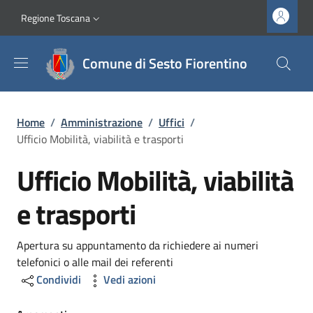
Salta al contenuto principale
Vai al contenuto del piè di pagina
Slim top
Regione Toscana
Comune di Sesto Fiorentino
Briciole di pane
Home
/
Amministrazione
/
Uffici
/
Ufficio Mobilità, viabilità e trasporti
Ufficio Mobilità, viabilità
e trasporti
Dettagli
Apertura su appuntamento da richiedere ai numeri
telefonici o alle mail dei referenti
Condividi
Vedi azioni