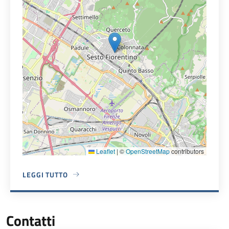
Leaflet
|
©
OpenStreetMap
contributors
LEGGI TUTTO
A PROPOSITO DI VIA DANTE ALIGHIERI, 8
Contatti