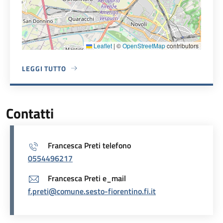
Leaflet
|
©
OpenStreetMap
contributors
LEGGI TUTTO
A PROPOSITO DI PALAZZO COMUNALE
Contatti
Francesca Preti telefono
0554496217
Francesca Preti e_mail
f.preti@comune.sesto-fiorentino.fi.it