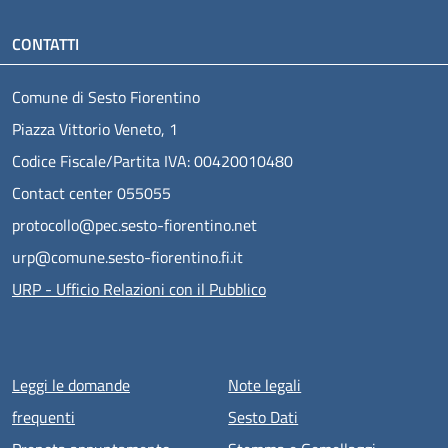
CONTATTI
Comune di Sesto Fiorentino
Piazza Vittorio Veneto, 1
Codice Fiscale/Partita IVA: 00420010480
Contact center 055055
protocollo@pec.sesto-fiorentino.net
urp@comune.sesto-fiorentino.fi.it
URP - Ufficio Relazioni con il Pubblico
Menu piè di pagina
Leggi le domande
Note legali
frequenti
Sesto Dati