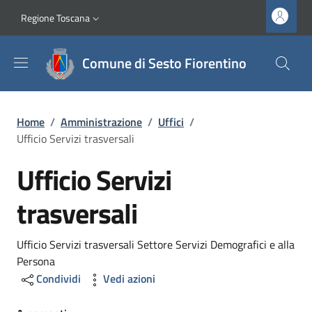
Salta al contenuto principale
Vai al contenuto del piè di pagina
Slim top
Regione Toscana
Comune di Sesto Fiorentino
Briciole di pane
Home
/
Amministrazione
/
Uffici
/
Ufficio Servizi trasversali
Ufficio Servizi
trasversali
Dettagli
Ufficio Servizi trasversali Settore Servizi Demografici e alla
Persona
Condividi
Vedi azioni