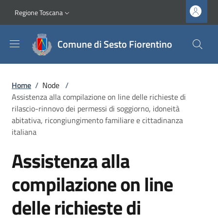
Salta al contenuto principale
Vai al contenuto del piè di pagina
Slim top
Regione Toscana
Comune di Sesto Fiorentino
Briciole di pane
Home
/
Node
/
Assistenza alla compilazione on line delle richieste di
rilascio-rinnovo dei permessi di soggiorno, idoneità
abitativa, ricongiungimento familiare e cittadinanza
italiana
Assistenza alla
compilazione on line
delle richieste di