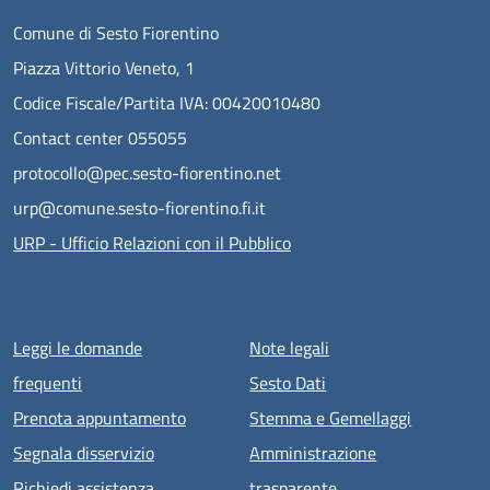
Comune di Sesto Fiorentino
Piazza Vittorio Veneto, 1
Codice Fiscale/Partita IVA: 00420010480
Contact center 055055
protocollo@pec.sesto-fiorentino.net
urp@comune.sesto-fiorentino.fi.it
URP - Ufficio Relazioni con il Pubblico
Menu piè di pagina
Leggi le domande
Note legali
frequenti
Sesto Dati
Prenota appuntamento
Stemma e Gemellaggi
Segnala disservizio
Amministrazione
Richiedi assistenza
trasparente