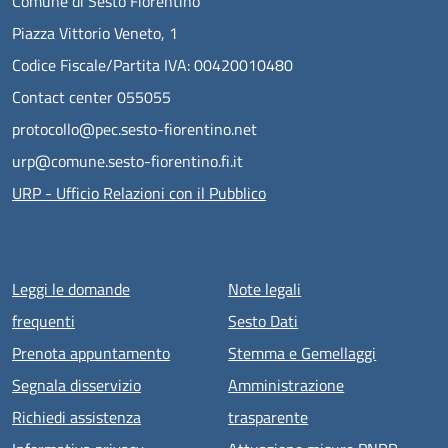
Comune di Sesto Fiorentino
Piazza Vittorio Veneto, 1
Codice Fiscale/Partita IVA: 00420010480
Contact center 055055
protocollo@pec.sesto-fiorentino.net
urp@comune.sesto-fiorentino.fi.it
URP - Ufficio Relazioni con il Pubblico
Menu piè di pagina
Leggi le domande
Note legali
frequenti
Sesto Dati
Prenota appuntamento
Stemma e Gemellaggi
Segnala disservizio
Amministrazione
Richiedi assistenza
trasparente