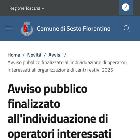
Salta al contenuto principale
Vai al contenuto del piè di pagina
Slim top
Regione Toscana
Comune di Sesto Fiorentino
Briciole di pane
Home
/
Novità
/
Avvisi
/
Avviso pubblico finalizzato all'individuazione di operatori
interessati all'organizzazione di centri estivi 2025
Avviso pubblico
finalizzato
all'individuazione di
operatori interessati