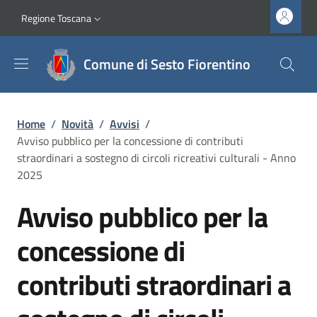
Salta al contenuto principale
Vai al contenuto del piè di pagina
Slim top
Regione Toscana
Comune di Sesto Fiorentino
Briciole di pane
Home
/
Novità
/
Avvisi
/
Avviso pubblico per la concessione di contributi
straordinari a sostegno di circoli ricreativi culturali - Anno
2025
Avviso pubblico per la
concessione di
contributi straordinari a