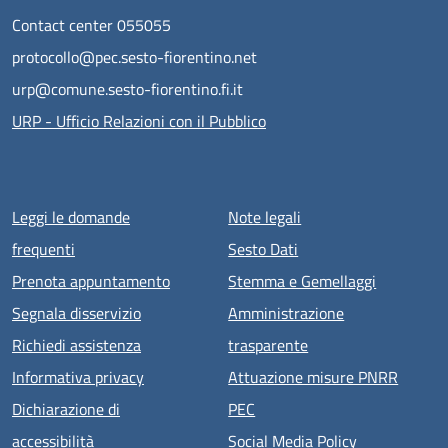
Contact center 055055
protocollo@pec.sesto-fiorentino.net
urp@comune.sesto-fiorentino.fi.it
URP - Ufficio Relazioni con il Pubblico
Menu piè di pagina
Leggi le domande
Note legali
frequenti
Sesto Dati
Prenota appuntamento
Stemma e Gemellaggi
Segnala disservizio
Amministrazione
Richiedi assistenza
trasparente
Informativa privacy
Attuazione misure PNRR
Dichiarazione di
PEC
accessibilità
Social Media Policy