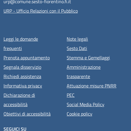
urp@comune.sesto-fiorentino.fi.it
URP - Ufficio Relazioni con il Pubblico
Menu piè di pagina
Leggi le domande
Note legali
frequenti
Sesto Dati
Prenota appuntamento
Stemma e Gemellaggi
Segnala disservizio
Amministrazione
Richiedi assistenza
trasparente
Informativa privacy
Attuazione misure PNRR
Dichiarazione di
PEC
accessibilità
Social Media Policy
Obiettivi di accessibilità
Cookie policy
SEGUICI SU