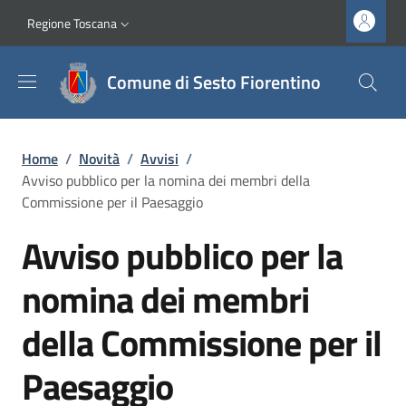
Salta al contenuto principale
Vai al contenuto del piè di pagina
Slim top
Regione Toscana
Comune di Sesto Fiorentino
Briciole di pane
Home
/
Novità
/
Avvisi
/
Avviso pubblico per la nomina dei membri della
Commissione per il Paesaggio
Avviso pubblico per la
nomina dei membri
della Commissione per il
Paesaggio