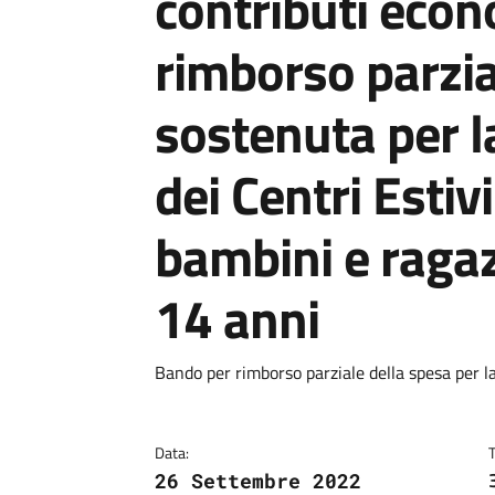
contributi econ
rimborso parzia
sostenuta per l
dei Centri Estiv
bambini e ragazz
14 anni
Dettagli
Descrizione breve
Bando per rimborso parziale della spesa per l
Data:
26 Settembre 2022