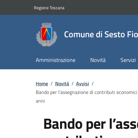
Slim top
Salta al contenuto principale
Vai al contenuto del piè di pagina
Regione Toscana
Comune di Sesto Fio
Amministrazione
Novità
Servizi
Briciole di pane
Home
/
Novità
/
Avvisi
/
Bando per l’assegnazione di contributi economici 
anni
Bando per l’ass