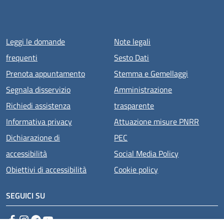
Menu piè di pagina
Leggi le domande
Note legali
frequenti
Sesto Dati
Prenota appuntamento
Stemma e Gemellaggi
Segnala disservizio
Amministrazione
Richiedi assistenza
trasparente
Informativa privacy
Attuazione misure PNRR
Dichiarazione di
PEC
accessibilità
Social Media Policy
Obiettivi di accessibilità
Cookie policy
SEGUICI SU
Facebook
Instagram
Telegram
YouTube