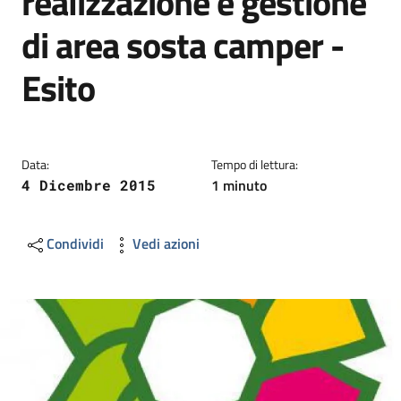
realizzazione e gestione
di area sosta camper -
Esito
Data:
Tempo di lettura:
1 minuto
4 Dicembre 2015
Condividi
Vedi azioni
Image