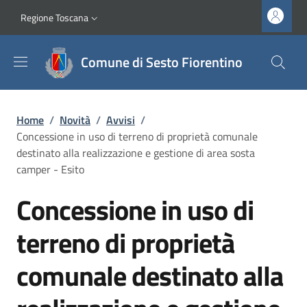
Salta al contenuto principale
Vai al contenuto del piè di pagina
Slim top
Regione Toscana
Comune di Sesto Fiorentino
Briciole di pane
Home
/
Novità
/
Avvisi
/
Concessione in uso di terreno di proprietà comunale
destinato alla realizzazione e gestione di area sosta
camper - Esito
Concessione in uso di
terreno di proprietà
comunale destinato alla