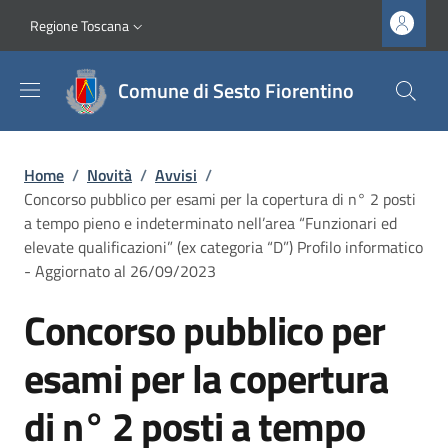
Salta al contenuto principale
Vai al contenuto del piè di pagina
Slim top
Regione Toscana
Comune di Sesto Fiorentino
Briciole di pane
Home
/
Novità
/
Avvisi
/
Concorso pubblico per esami per la copertura di n° 2 posti
a tempo pieno e indeterminato nell’area “Funzionari ed
elevate qualificazioni” (ex categoria “D”) Profilo informatico
- Aggiornato al 26/09/2023
Concorso pubblico per
esami per la copertura
di n° 2 posti a tempo