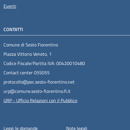
Eventi
CONTATTI
Comune di Sesto Fiorentino
Piazza Vittorio Veneto, 1
Codice Fiscale/Partita IVA: 00420010480
Contact center 055055
protocollo@pec.sesto-fiorentino.net
urp@comune.sesto-fiorentino.fi.it
URP - Ufficio Relazioni con il Pubblico
Menu piè di pagina
Leggi le domande
Note legali