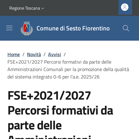
Salta al contenuto principale
Vai al contenuto del piè di pagina
Slim top
Regione Toscana
Comune di Sesto Fiorentino
Briciole di pane
Home
/
Novità
/
Avvisi
/
FSE+2021/2027 Percorsi formativi da parte delle
Amministrazioni Comunali per la promozione della qualità
del sistema integrato 0-6 per l’a.e. 2025/26
FSE+2021/2027
Percorsi formativi da
parte delle