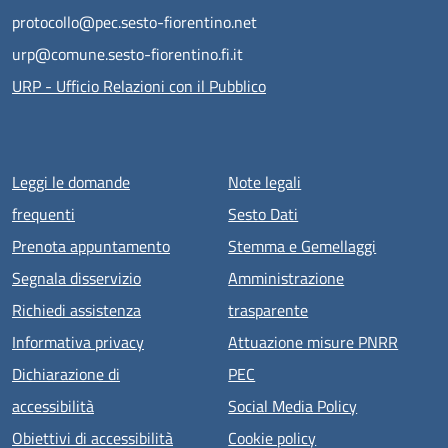
protocollo@pec.sesto-fiorentino.net
urp@comune.sesto-fiorentino.fi.it
URP - Ufficio Relazioni con il Pubblico
Menu piè di pagina
Leggi le domande
Note legali
frequenti
Sesto Dati
Prenota appuntamento
Stemma e Gemellaggi
Segnala disservizio
Amministrazione
Richiedi assistenza
trasparente
Informativa privacy
Attuazione misure PNRR
Dichiarazione di
PEC
accessibilità
Social Media Policy
Obiettivi di accessibilità
Cookie policy