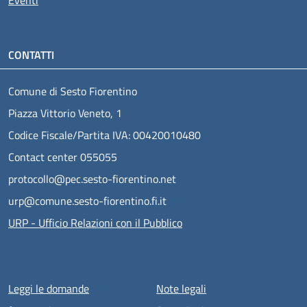
CONTATTI
Comune di Sesto Fiorentino
Piazza Vittorio Veneto, 1
Codice Fiscale/Partita IVA: 00420010480
Contact center 055055
protocollo@pec.sesto-fiorentino.net
urp@comune.sesto-fiorentino.fi.it
URP - Ufficio Relazioni con il Pubblico
Menu piè di pagina
Leggi le domande
Note legali