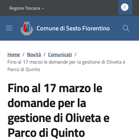
Salta al contenuto principale
Vai al contenuto del piè di pagina
Slim top
Regione Toscana
Comune di Sesto Fiorentino
Briciole di pane
Home
/
Novità
/
Comunicati
/
Fino al 17 marzo le domande per la gestione di Oliveta e
Parco di Quinto
Fino al 17 marzo le
domande per la
gestione di Oliveta e
Parco di Quinto