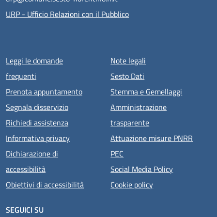
URP - Ufficio Relazioni con il Pubblico
Menu piè di pagina
Leggi le domande
Note legali
frequenti
Sesto Dati
Prenota appuntamento
Stemma e Gemellaggi
Segnala disservizio
Amministrazione
Richiedi assistenza
trasparente
Informativa privacy
Attuazione misure PNRR
Dichiarazione di
PEC
accessibilità
Social Media Policy
Obiettivi di accessibilità
Cookie policy
SEGUICI SU