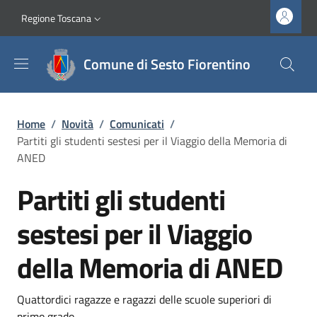
Salta al contenuto principale
Vai al contenuto del piè di pagina
Slim top
Regione Toscana
Comune di Sesto Fiorentino
Briciole di pane
Home
/
Novità
/
Comunicati
/
Partiti gli studenti sestesi per il Viaggio della Memoria di
ANED
Partiti gli studenti
sestesi per il Viaggio
della Memoria di ANED
Dettagli
Descrizione breve
Quattordici ragazze e ragazzi delle scuole superiori di
primo grado