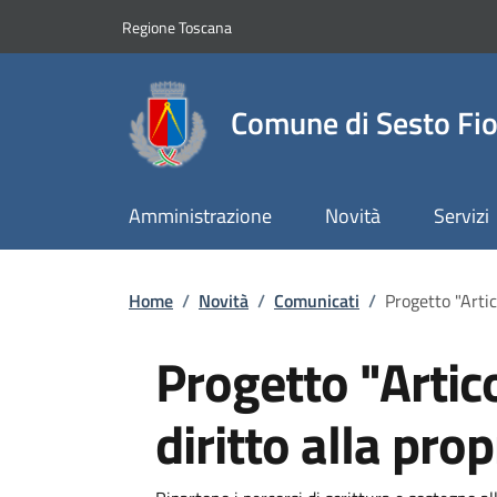
Slim top
Salta al contenuto principale
Vai al contenuto del piè di pagina
Regione Toscana
Comune di Sesto Fio
Amministrazione
Novità
Servizi
Briciole di pane
Home
/
Novità
/
Comunicati
/
Progetto "Artico
Progetto "Artico
diritto alla pro