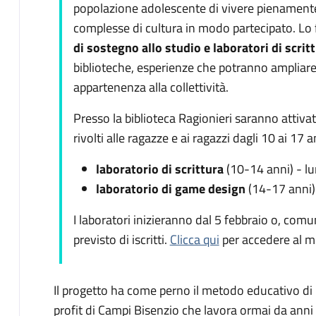
popolazione adolescente di vivere pienamente 
complesse di cultura in modo partecipato. Lo f
di sostegno allo studio e laboratori di scri
biblioteche, esperienze che potranno ampliare 
appartenenza alla collettività.
Presso la biblioteca Ragionieri saranno attiva
rivolti alle ragazze e ai ragazzi dagli 10 ai 17 a
laboratorio di scrittura
(10-14 anni) - lun
laboratorio di game design
(14-17 anni) 
I laboratori inizieranno dal 5 febbraio o, co
previsto di iscritti.
Clicca qui
per accedere al mo
Il progetto ha come perno il metodo educativo di Po
profit di Campi Bisenzio che lavora ormai da anni s