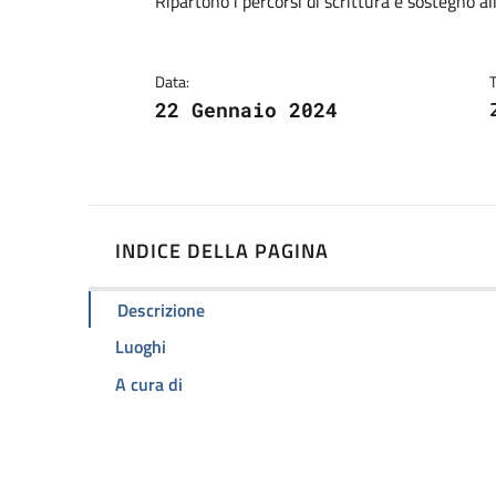
Dettagli
Descrizione breve
Ripartono i percorsi di scrittura e sostegno al
Data:
22 Gennaio 2024
INDICE DELLA PAGINA
Descrizione
Luoghi
A cura di