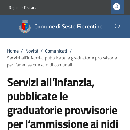
Salta al contenuto principale
Vai al contenuto del piè di pagina
Slim top
Regione Toscana
Comune di Sesto Fiorentino
Briciole di pane
Home
/
Novità
/
Comunicati
/
Servizi all’infanzia, pubblicate le graduatorie provvisorie
per l’ammissione ai nidi comunali
Servizi all’infanzia,
pubblicate le
graduatorie provvisorie
per l’ammissione ai nidi