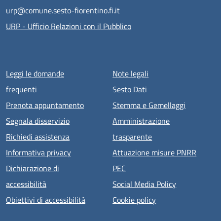
urp@comune.sesto-fiorentino.fi.it
URP - Ufficio Relazioni con il Pubblico
Menu piè di pagina
Leggi le domande
Note legali
frequenti
Sesto Dati
Prenota appuntamento
Stemma e Gemellaggi
Segnala disservizio
Amministrazione
Richiedi assistenza
trasparente
Informativa privacy
Attuazione misure PNRR
Dichiarazione di
PEC
accessibilità
Social Media Policy
Obiettivi di accessibilità
Cookie policy