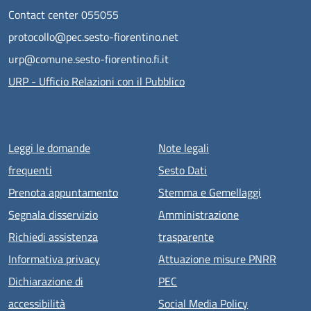
Contact center 055055
protocollo@pec.sesto-fiorentino.net
urp@comune.sesto-fiorentino.fi.it
URP - Ufficio Relazioni con il Pubblico
Menu piè di pagina
Leggi le domande
Note legali
frequenti
Sesto Dati
Prenota appuntamento
Stemma e Gemellaggi
Segnala disservizio
Amministrazione
Richiedi assistenza
trasparente
Informativa privacy
Attuazione misure PNRR
Dichiarazione di
PEC
accessibilità
Social Media Policy