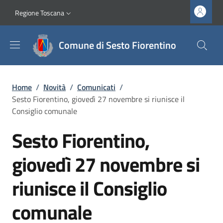
Salta al contenuto principale
Vai al contenuto del piè di pagina
Slim top
Regione Toscana
Comune di Sesto Fiorentino
Briciole di pane
Home
/
Novità
/
Comunicati
/
Sesto Fiorentino, giovedì 27 novembre si riunisce il
Consiglio comunale
Sesto Fiorentino,
giovedì 27 novembre si
riunisce il Consiglio
comunale