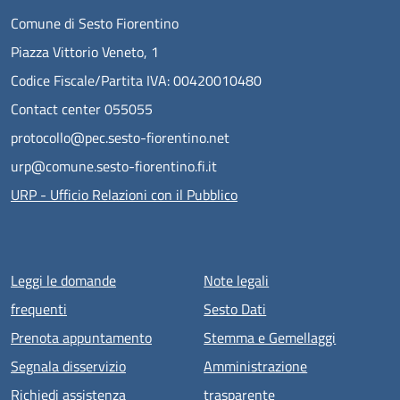
Comune di Sesto Fiorentino
Piazza Vittorio Veneto, 1
Codice Fiscale/Partita IVA: 00420010480
Contact center 055055
protocollo@pec.sesto-fiorentino.net
urp@comune.sesto-fiorentino.fi.it
URP - Ufficio Relazioni con il Pubblico
Menu piè di pagina
Leggi le domande
Note legali
frequenti
Sesto Dati
Prenota appuntamento
Stemma e Gemellaggi
Segnala disservizio
Amministrazione
Richiedi assistenza
trasparente