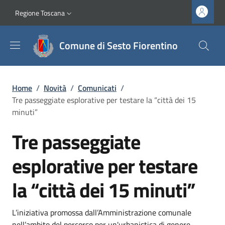
Salta al contenuto principale
Vai al contenuto del piè di pagina
Slim top
Regione Toscana
Comune di Sesto Fiorentino
Briciole di pane
Home
/
Novità
/
Comunicati
/
Tre passeggiate esplorative per testare la “città dei 15
minuti”
Tre passeggiate
esplorative per testare
la “città dei 15 minuti”
Dettagli
Descrizione breve
L’iniziativa promossa dall’Amministrazione comunale
nell’ambito del percorso per un'urbanistica di genere