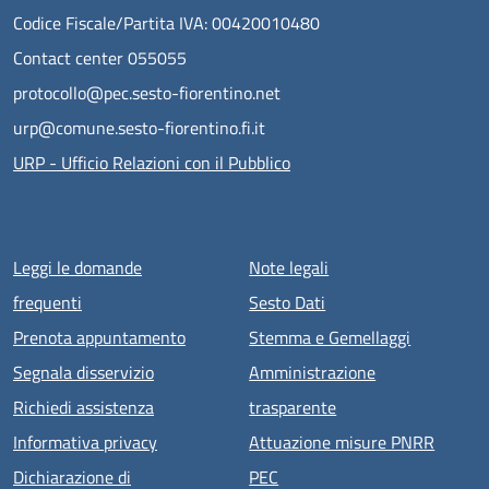
Codice Fiscale/Partita IVA: 00420010480
Contact center 055055
protocollo@pec.sesto-fiorentino.net
urp@comune.sesto-fiorentino.fi.it
URP - Ufficio Relazioni con il Pubblico
Menu piè di pagina
Leggi le domande
Note legali
frequenti
Sesto Dati
Prenota appuntamento
Stemma e Gemellaggi
Segnala disservizio
Amministrazione
Richiedi assistenza
trasparente
Informativa privacy
Attuazione misure PNRR
Dichiarazione di
PEC