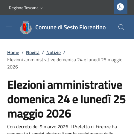
Salta al contenuto principale
Vai al contenuto del piè di pagina
Slim top
Regione Toscana
Comune di Sesto Fiorentino
Briciole di pane
Home
/
Novità
/
Notizie
/
Elezioni amministrative domenica 24 e lunedì 25 maggio
2026
Elezioni amministrative
domenica 24 e lunedì 25
maggio 2026
Dettagli
Descrizione breve
Con decreto del 9 marzo 2026 il Prefetto di Firenze ha
convocato i comizi elettorali per lo svolgimento delle