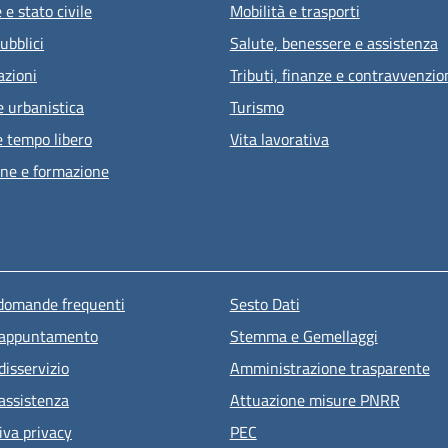
e stato civile
Mobilità e trasporti
ubblici
Salute, benessere e assistenza
azioni
Tributi, finanze e contravvenzio
e urbanistica
Turismo
e tempo libero
Vita lavorativa
ne e formazione
u piè di pagina
 domande frequenti
Sesto Dati
 appuntamento
Stemma e Gemellaggi
disservizio
Amministrazione trasparente
 assistenza
Attuazione misure PNRR
iva privacy
PEC