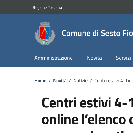
Slim top
Salta al contenuto principale
Vai al contenuto del piè di pagina
Regione Toscana
Comune di Sesto Fio
Amministrazione
Novità
Servizi
Briciole di pane
Home
/
Novità
/
Notizie
/
Centri estivi 4-14 
Centri estivi 4-
online l’elenco 