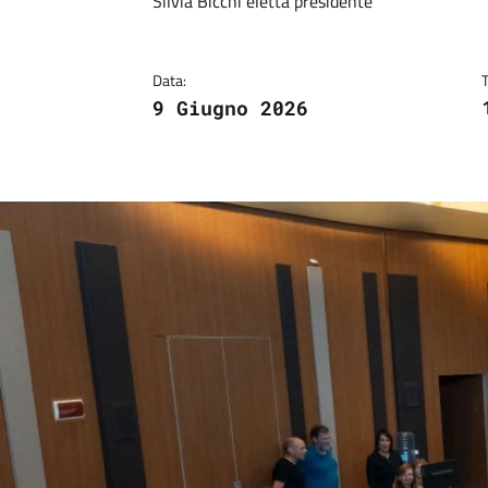
Dettagli
Descrizione breve
Silvia Bicchi eletta presidente
Data:
9 Giugno 2026
Image