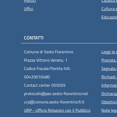
Politici
Catasto 
Uffici
Cultura 
Educazio
CONTATTI
Men
Comune di Sesto Fiorentino
Leggi le
Piazza Vittorio Veneto, 1
Prenota
Codice Fiscale/Partita IVA:
Segnala 
00420010480
Richiedi
Contact center 055055
Informat
protocollo@pec.sesto-fiorentino.net
Dichiaraz
urp@comune.sesto-fiorentino.fi.it
Obiettivi
URP - Ufficio Relazioni con il Pubblico
Note lega