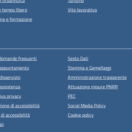
e urbanistica
Turismo
e tempo libero
Vita lavorativa
ne e formazione
u piè di pagina
 domande frequenti
Sesto Dati
 appuntamento
Stemma e Gemellaggi
disservizio
Amministrazione trasparente
 assistenza
Attuazione misure PNRR
iva privacy
PEC
ione di accessibilità
Social Media Policy
 di accessibilità
Cookie policy
li