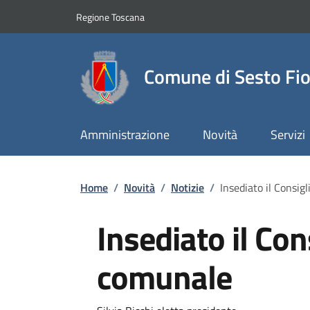
Slim top
Salta al contenuto principale
Vai al contenuto del piè di pagina
Regione Toscana
Comune di Sesto Fio
Amministrazione
Novità
Servizi
Briciole di pane
Home
/
Novità
/
Notizie
/
Insediato il Consig
Insediato il Con
comunale