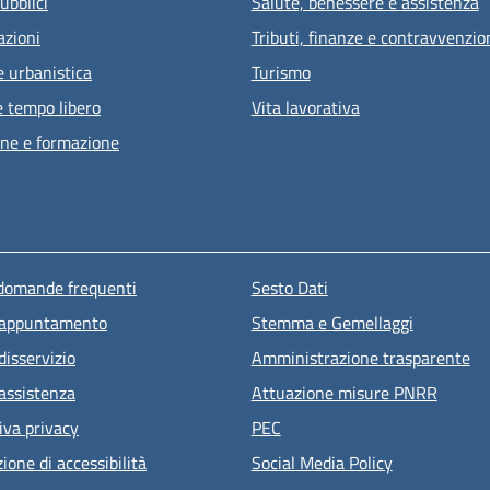
ubblici
Salute, benessere e assistenza
azioni
Tributi, finanze e contravvenzio
e urbanistica
Turismo
e tempo libero
Vita lavorativa
ne e formazione
u piè di pagina
 domande frequenti
Sesto Dati
 appuntamento
Stemma e Gemellaggi
disservizio
Amministrazione trasparente
 assistenza
Attuazione misure PNRR
iva privacy
PEC
ione di accessibilità
Social Media Policy