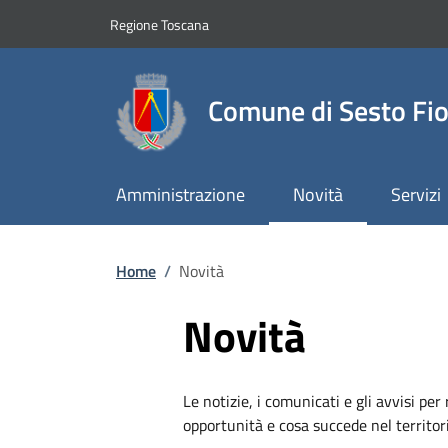
Slim top
Salta al contenuto principale
Vai al contenuto del piè di pagina
Regione Toscana
Comune di Sesto Fio
Amministrazione
Novità
Servizi
Briciole di pane
Home
/
Novità
Novità
Le notizie, i comunicati e gli avvisi per
opportunità e cosa succede nel territo