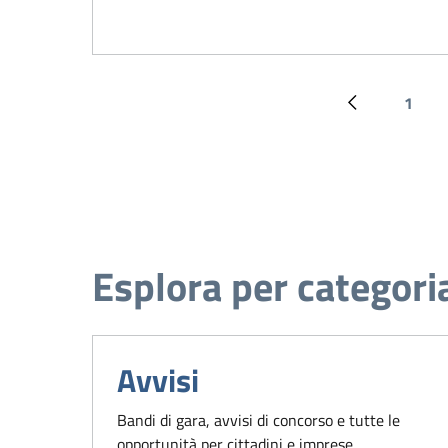
1
Pagina prece
Pagin
Esplora per categori
Avvisi
Bandi di gara, avvisi di concorso e tutte le
opportunità per cittadini e imprese.