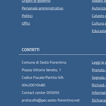
Organi di governo
Appalti p
Personale amministrativo
Autorizz
Politici
Catasto 
Uffici
Cultura 
Educazio
CONTATTI
Men
Comune di Sesto Fiorentino
Leggi le
Piazza Vittorio Veneto, 1
Prenota
Codice Fiscale/Partita IVA:
Segnala 
00420010480
Richiedi
Contact center 055055
Informat
protocollo@pec.sesto-fiorentino.net
Dichiaraz