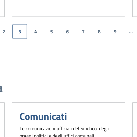
2
3
4
5
6
7
8
9
…
dente
a
Pagina
Pagina attuale
Pagina
Pagina
Pagina
Pagina
Pagina
Pagina
a
Comunicati
Le comunicazioni ufficiali del Sindaco, degli
organi politici e degli uffici comunali.