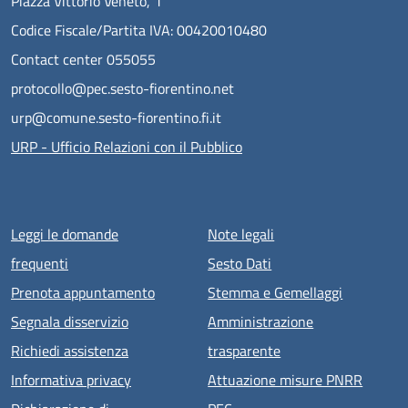
Piazza Vittorio Veneto, 1
Codice Fiscale/Partita IVA: 00420010480
Contact center 055055
protocollo@pec.sesto-fiorentino.net
urp@comune.sesto-fiorentino.fi.it
URP - Ufficio Relazioni con il Pubblico
Menu piè di pagina
Leggi le domande
Note legali
frequenti
Sesto Dati
Prenota appuntamento
Stemma e Gemellaggi
Segnala disservizio
Amministrazione
Richiedi assistenza
trasparente
Informativa privacy
Attuazione misure PNRR