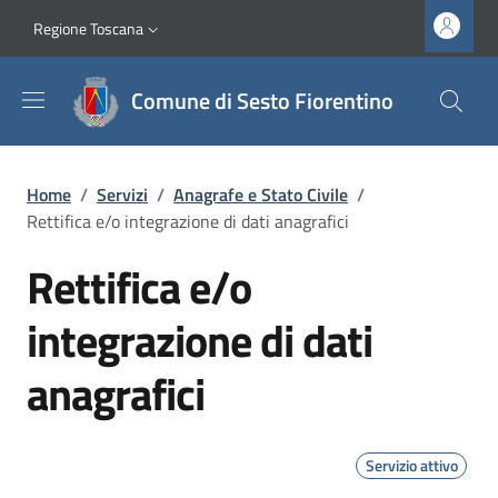
Salta al contenuto principale
Vai al contenuto del piè di pagina
Slim top
Regione Toscana
Comune di Sesto Fiorentino
Briciole di pane
Home
/
Servizi
/
Anagrafe e Stato Civile
/
Rettifica e/o integrazione di dati anagrafici
Rettifica e/o
integrazione di dati
anagrafici
Servizio attivo