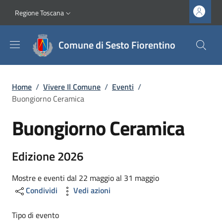
Salta al contenuto principale
Vai al contenuto del piè di pagina
Slim top
Regione Toscana
Comune di Sesto Fiorentino
Briciole di pane
Home
/
Vivere Il Comune
/
Eventi
/
Buongiorno Ceramica
Buongiorno Ceramica
Edizione 2026
Mostre e eventi dal 22 maggio al 31 maggio
Condividi
Vedi azioni
Tipo di evento