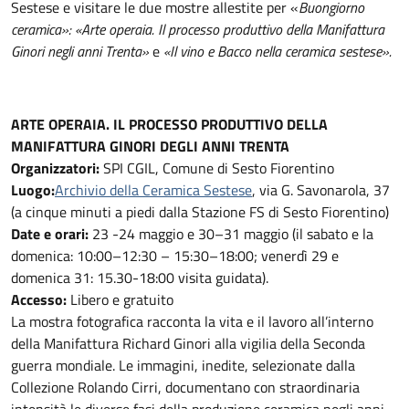
Sestese e visitare le due mostre allestite per «
Buongiorno
ceramica»: «Arte operaia. Il processo produttivo della Manifattura
Ginori negli anni Trenta»
e
«Il vino e Bacco nella ceramica sestese».
ARTE OPERAIA. IL PROCESSO PRODUTTIVO DELLA
MANIFATTURA GINORI DEGLI ANNI TRENTA
Organizzatori:
SPI CGIL, Comune di Sesto Fiorentino
Luogo:
Archivio della Ceramica Sestese
, via G. Savonarola, 37
(a cinque minuti a piedi dalla Stazione FS di Sesto Fiorentino)
Date e orari:
23 -24 maggio e 30–31 maggio (il sabato e la
domenica: 10:00–12:30 – 15:30–18:00; venerdì 29 e
domenica 31: 15.30-18:00 visita guidata).
Accesso:
Libero e gratuito
La mostra fotografica racconta la vita e il lavoro all’interno
della Manifattura Richard Ginori alla vigilia della Seconda
guerra mondiale. Le immagini, inedite, selezionate dalla
Collezione Rolando Cirri, documentano con straordinaria
intensità le diverse fasi della produzione ceramica negli anni