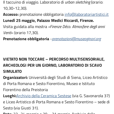
Il taccuino di viaggio. Laboratorio di
urban sketching
(orario:
10,30-12,30).
Accesso:
prenotazione obbligatoria
info@laboratoriartistici.it
Lunedì 25 maggio, Palazzo Medici Riccardi, Firenze.
Visita guidata alla mostra
«Firenze Déco. Atmosfere degli anni
Venti»
(orario 17,30).
Prenotazione obbligatoria
-
prenotazioni@museoginori.org
VIETATO NON TOCCARE – PERCORSO MULTISENSORIALE,
ARCHEOLOGI PER UN GIORNO
, LABORATORIO DI SCAVO
SIMULATO
Organizzatori:
Università degli Studi di Siena, Liceo Artistico
di Porta Romana e Sesto Fiorentino, Museo e Istituto
Fiorentino della Preistoria
Luoghi:
Archivio della Ceramica Sestese
(via G. Savonarola 37)
e Liceo Artistico di Porta Romana e Sesto Fiorentino – sede di
Sesto (via Giusti 31).
Date:
23 -24 maggio e 30 – 31 maggio. Archivio della