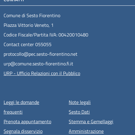
Comune di Sesto Fiorentino
Piazza Vittorio Veneto, 1
Codice Fiscale/Partita IVA: 00420010480
Contact center 055055
protocollo@pec.sesto-fiorentino.net
urp@comune.sesto-fiorentino.fi.it
URP - Ufficio Relazioni con il Pubblico
Menu piè di pagina
Leggi le domande
Note legali
frequenti
Sesto Dati
Prenota appuntamento
Stemma e Gemellaggi
Segnala disservizio
Amministrazione