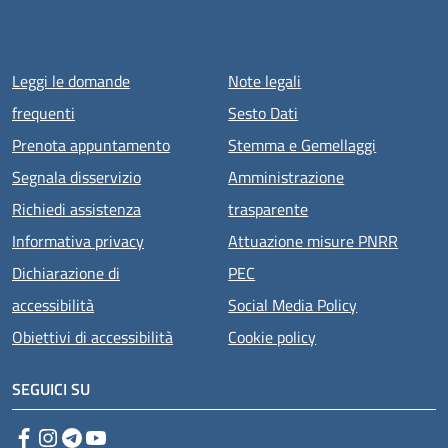
Menu piè di pagina
Leggi le domande
Note legali
frequenti
Sesto Dati
Prenota appuntamento
Stemma e Gemellaggi
Segnala disservizio
Amministrazione
Richiedi assistenza
trasparente
Informativa privacy
Attuazione misure PNRR
Dichiarazione di
PEC
accessibilità
Social Media Policy
Obiettivi di accessibilità
Cookie policy
SEGUICI SU
Facebook
Instagram
Telegram
YouTube