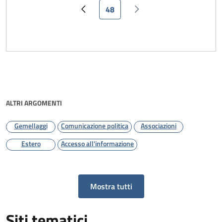
Pagina attuale
48
Pagina precedente
Pagina successiva
ALTRI ARGOMENTI
Gemellaggi
Comunicazione politica
Associazioni
Estero
Accesso all'informazione
Mostra tutti
Siti tematici