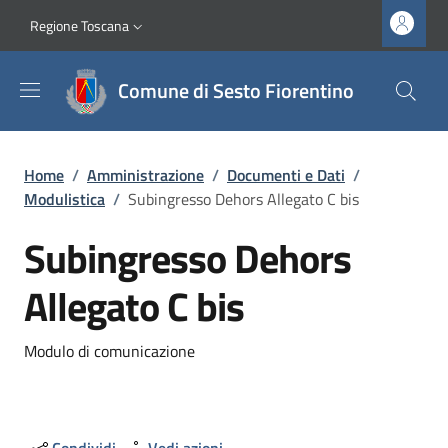
Salta al contenuto principale
Vai al contenuto del piè di pagina
Slim top
Regione Toscana
Comune di Sesto Fiorentino
Briciole di pane
Home
/
Amministrazione
/
Documenti e Dati
/
Modulistica
/
Subingresso Dehors Allegato C bis
Subingresso Dehors
Allegato C bis
Dettagli
Modulo di comunicazione
Condividi
Vedi azioni